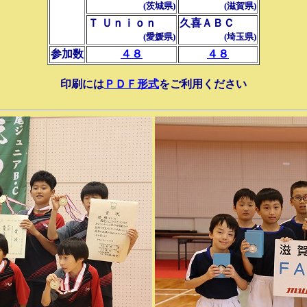
(茨城県)
(滋賀県)
Ｔ Ｕｎｉｏｎ
久喜ＡＢＣ
(愛媛県)
(埼玉県)
参加数
４８
４８
印刷には
ＰＤＦ形式
をご利用ください