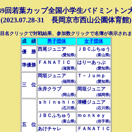
39回若葉カップ全国小学生バドミントン
(2023.07.28-31 長岡京市西山公園体育館)
目名クリックで対戦結果、参加数クリックで名簿が表示されま
成 績
男子団体
女子団体
西尾ジュニア
ＪＢＣふちゅう
優 勝
(愛知県)
(富山県)
ＦＡＮＡＴＩＣ
はりーあっぷ
準優勝
(滋賀県)
(愛知県)
岡垣ジュニア
Ｔ－Ｊｕｍｐ
(福岡県)
(愛知県)
三 位
永井クラブ
岡垣ジュニア
(岡山県)
(福岡県)
ｓｈｉｎｓｈｉｎ
津幡ジュニア
(石川県)
(石川県)
ＪＢＣふちゅう
ｍｏｎｋｅｙ
(富山県)
(岩手県)
五 位
あけチャレ
ＦＡＮＡＴＩＣ